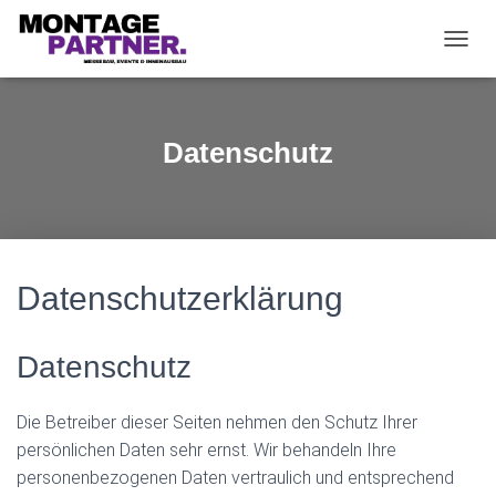
N
A
V
I
G
Datenschutz
A
T
I
O
N
U
M
Datenschutzerklärung
S
C
H
Datenschutz
A
L
T
Die Betreiber dieser Seiten nehmen den Schutz Ihrer
E
persönlichen Daten sehr ernst. Wir behandeln Ihre
N
personenbezogenen Daten vertraulich und entsprechend