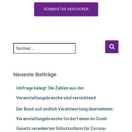
S
u
c
h
e
Neueste Beiträge
n
n
Umfrage belegt: Die Zahlen aus der
a
c
Veranstaltungsbranche sind vernichtend
h
Der Bund soll endlich Verantwortung übernehmen:
:
Veranstaltungsbranche fordert einen im Covid-
Gesetz verankerten Schutzschirm für Corona-