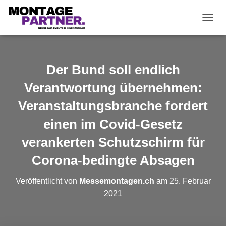
N
A
V
I
G
Der Bund soll endlich
A
T
Verantwortung übernehmen:
I
O
Veranstaltungsbranche fordert
N
einen im Covid-Gesetz
U
M
verankerten Schutzschirm für
S
C
Corona-bedingte Absagen
H
A
L
Veröffentlicht von
Messemontagen.ch
am
25. Februar
T
2021
E
N